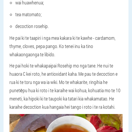
wai huawhenua;
tea matomato;
decoction rosehip.
He pai ki te taapiri i nga mea kakara ki te kawhe - cardamom,
thyme, cloves, pepa pango. Ko tenei inu ka tino
whakaongaonga te libido.
He pai hoki te whakapaipai Rosehip mo nga tane. He nui te
huaora C kei roto, he antioxidant kaha. Me pau te decoction e
rua ki te toru nga wa ia wiki. Mo te whakarite, ringihia he
punetēpu hua ki roto i te karaihe wai kohua, kohuatia mo te 10
meneti, ka hipoki ki te taupoki ka tatari kia whakamatao. He
karaihe decoction kua hangaia hei tango i roto i te ra kotahi.