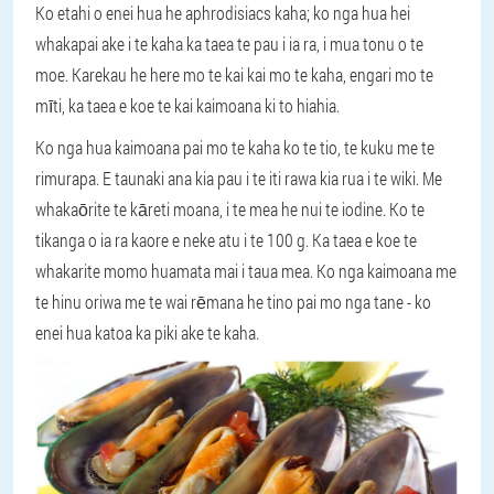
Ko etahi o enei hua he aphrodisiacs kaha; ko nga hua hei
whakapai ake i te kaha ka taea te pau i ia ra, i mua tonu o te
moe. Karekau he here mo te kai kai mo te kaha, engari mo te
mīti, ka taea e koe te kai kaimoana ki to hiahia.
Ko nga hua kaimoana pai mo te kaha ko te tio, te kuku me te
rimurapa. E taunaki ana kia pau i te iti rawa kia rua i te wiki. Me
whakaōrite te kāreti moana, i te mea he nui te iodine. Ko te
tikanga o ia ra kaore e neke atu i te 100 g. Ka taea e koe te
whakarite momo huamata mai i taua mea. Ko nga kaimoana me
te hinu oriwa me te wai rēmana he tino pai mo nga tane - ko
enei hua katoa ka piki ake te kaha.