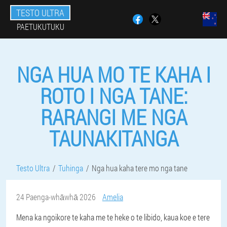
TESTO ULTRA
PAETUKUTUKU
NGA HUA MO TE KAHA I
ROTO I NGA TANE:
RARANGI ME NGA
TAUNAKITANGA
Testo Ultra
Tuhinga
Nga hua kaha tere mo nga tane
24 Paenga-whāwhā 2026
Amelia
Mena ka ngoikore te kaha me te heke o te libido, kaua koe e tere