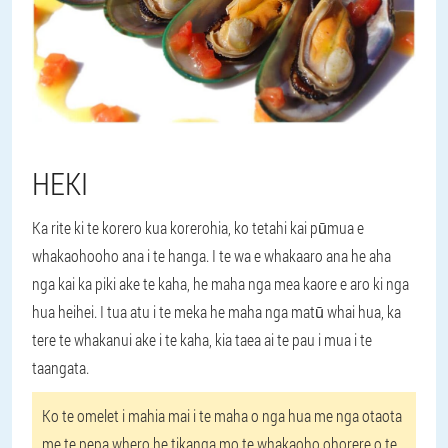
HEKI
Ka rite ki te korero kua korerohia, ko tetahi kai pūmua e
whakaohooho ana i te hanga. I te wa e whakaaro ana he aha
nga kai ka piki ake te kaha, he maha nga mea kaore e aro ki nga
hua heihei. I tua atu i te meka he maha nga matū whai hua, ka
tere te whakanui ake i te kaha, kia taea ai te pau i mua i te
taangata.
Ko te omelet i mahia mai i te maha o nga hua me nga otaota
me te pepa whero he tikanga mo te whakaoho ohorere o te