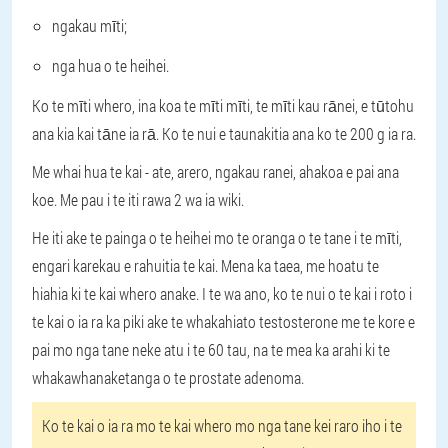
ngakau mīti;
nga hua o te heihei.
Ko te mīti whero, ina koa te mīti mīti, te mīti kau rānei, e tūtohu
ana kia kai tāne ia rā. Ko te nui e taunakitia ana ko te 200 g ia ra.
Me whai hua te kai - ate, arero, ngakau ranei, ahakoa e pai ana
koe. Me pau i te iti rawa 2 wa ia wiki.
He iti ake te painga o te heihei mo te oranga o te tane i te mīti,
engari karekau e rahuitia te kai. Mena ka taea, me hoatu te
hiahia ki te kai whero anake. I te wa ano, ko te nui o te kai i roto i
te kai o ia ra ka piki ake te whakahiato testosterone me te kore e
pai mo nga tane neke atu i te 60 tau, na te mea ka arahi ki te
whakawhanaketanga o te prostate adenoma.
Ko te kai o ia ra mo te kai whero mo nga tane kei raro iho i te