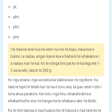
pī;
pīni;
pīni;
pire.
I te mea ko enei hua he wero nui mo te kopu, kaua koe e
tukino i a raatau, engari kaore koe e hiahia ki te whakakore i
a raatau mai i te kai. Ko te otinga tino pai ko te kai legume 1-
2 wa ia wiki, tata ki te 200 g.
Ko nga aniana i nga wa katoa ka tiakina koe i te ngoikore. Ka
taea te tapiri ki tetahi kai i te wa e tunu ana, ka pau ranei i roto i
tona ahua parakore. Kei roto i nga hinu whakahirahira e
whakaohooho ana i te hanga ma te whakanui ake i te libido.
Ko te tino taonga o nga huaora mo te hauora o nga tane ko te