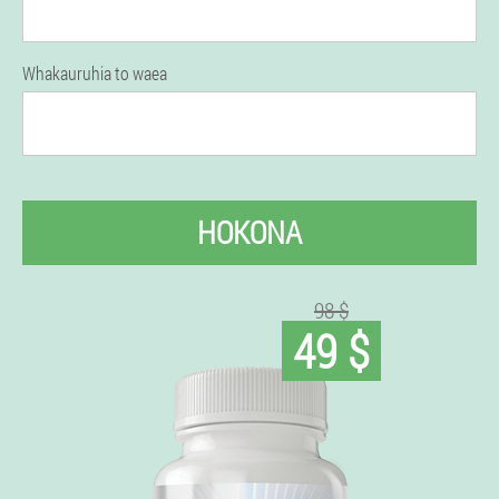
Whakauruhia to waea
HOKONA
98 $
49 $