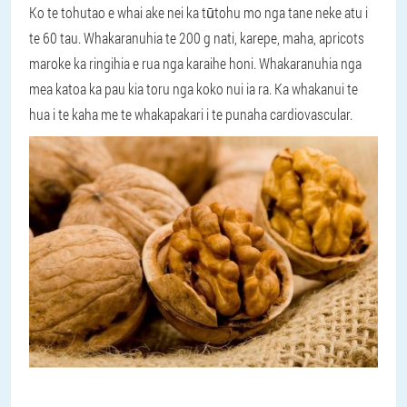
Ko te tohutao e whai ake nei ka tūtohu mo nga tane neke atu i
te 60 tau. Whakaranuhia te 200 g nati, karepe, maha, apricots
maroke ka ringihia e rua nga karaihe honi. Whakaranuhia nga
mea katoa ka pau kia toru nga koko nui ia ra. Ka whakanui te
hua i te kaha me te whakapakari i te punaha cardiovascular.