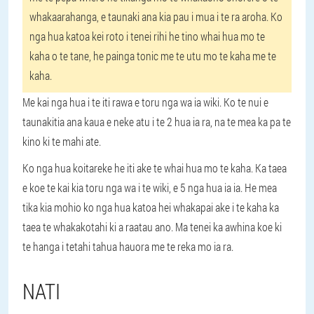
whakaarahanga, e taunaki ana kia pau i mua i te ra aroha. Ko
nga hua katoa kei roto i tenei rihi he tino whai hua mo te
kaha o te tane, he painga tonic me te utu mo te kaha me te
kaha.
Me kai nga hua i te iti rawa e toru nga wa ia wiki. Ko te nui e
taunakitia ana kaua e neke atu i te 2 hua ia ra, na te mea ka pa te
kino ki te mahi ate.
Ko nga hua koitareke he iti ake te whai hua mo te kaha. Ka taea
e koe te kai kia toru nga wa i te wiki, e 5 nga hua ia ia. He mea
tika kia mohio ko nga hua katoa hei whakapai ake i te kaha ka
taea te whakakotahi ki a raatau ano. Ma tenei ka awhina koe ki
te hanga i tetahi tahua hauora me te reka mo ia ra.
NATI