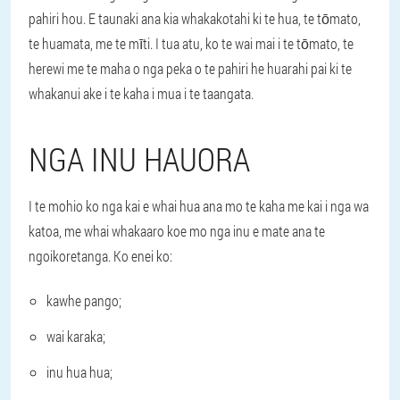
pahiri hou. E taunaki ana kia whakakotahi ki te hua, te tōmato,
te huamata, me te mīti. I tua atu, ko te wai mai i te tōmato, te
herewi me te maha o nga peka o te pahiri he huarahi pai ki te
whakanui ake i te kaha i mua i te taangata.
NGA INU HAUORA
I te mohio ko nga kai e whai hua ana mo te kaha me kai i nga wa
katoa, me whai whakaaro koe mo nga inu e mate ana te
ngoikoretanga. Ko enei ko:
kawhe pango;
wai karaka;
inu hua hua;