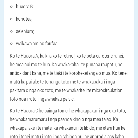
huaora B;
konutea;
selenium;
waikawa amino faufaa.
Ko te Huaora A, ka kiia ko te retinol, ko te beta-carotene ranei,
he mea nui mo te hua. Ka whakakaha i te punaha raupatu, he
antioxidant kaha, me te tiaki i te koroheketanga o mua. Ko tenei
matū ka pai ake te tohanga toto me te whakapakari i nga
pakitara o nga oko toto, me te whakarite i te microcirculation
toto noa i roto i nga whekau pelvic.
Ko te Huaora C he painga tonic, he whakapakari i nga oko toto,
he whakamarumaru i nga paanga kino o nga mea taiao. Ka
whakapai ake i te mate, ka whakanui i te libido, me etahi hua kei
roto i tenei matū i roto i nga rahinga nui he aphrodisiacs kaha.