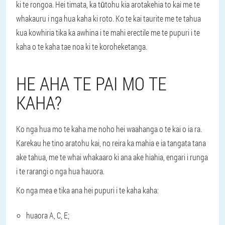
ki te rongoa. Hei timata, ka tūtohu kia arotakehia to kai me te
whakauru i nga hua kaha ki roto. Ko te kai taurite me te tahua
kua kowhiria tika ka awhina i te mahi erectile me te pupuri i te
kaha o te kaha tae noa ki te koroheketanga.
HE AHA TE PAI MO TE
KAHA?
Ko nga hua mo te kaha me noho hei waahanga o te kai o ia ra.
Karekau he tino aratohu kai, no reira ka mahia e ia tangata tana
ake tahua, me te whai whakaaro ki ana ake hiahia, engari i runga
i te rarangi o nga hua hauora.
Ko nga mea e tika ana hei pupuri i te kaha kaha:
huaora A, C, E;