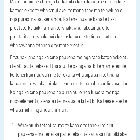
Ma te mohio he aha nga kai ka piki ake te kaha, me mohio koe
ka taea e koe te whakanui ake i te mana tane ma te awhina o
nga purapura paukena noa. Ko tenei hua he kaha te tiaki
prostate, ka tiakina mai i te whakawhanaketanga o te
prostatitis, te whakapai ake i te kaha me te tino aukati i te
whakawhanaketanga o te mate erectile.
E taunaki ana nga kakano paukena mo nga tane katoa neke atu
i te 50 tau te pakeke. I tua atu i te painga pai ki te mahi erectile,
ko tenei hua ngawari me te reka ka whakapakari i te tinana
katoa me te whakapai ake i te mahi o te punaha cardiovascular.
Ko nga kakano paukena he puna nui o nga huaora me nga
microelements, a ehara i te mea uaua ki te tiki. Ka taea e koe te
whakamahi i nga huarahi maha.
Whakanuia tetahi kai mo te kaha o te tane ki te hinu
paukena - ma tenei ka pai te reka o te kai, a ka tino piki ake