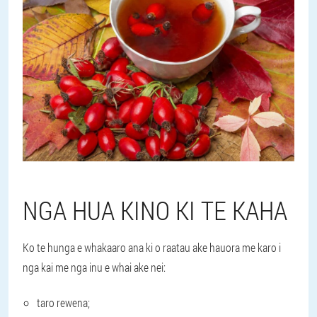
NGA HUA KINO KI TE KAHA
Ko te hunga e whakaaro ana ki o raatau ake hauora me karo i
nga kai me nga inu e whai ake nei:
taro rewena;