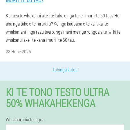
MURI I TE 60 TAU?
Ka taea te whakanui ake i te kaha o nga tane i muri i te 60 tau? He
aha nga take o te raruraru? Ko nga kaupapa o te kai tika, te
whakamahi i nga raau taero, nga mahi me nga rongoa a te iwi ki te
whakanui ake i te kaha i muri i te 60 tau.
28 Hune 2026
Tuhinga katoa
KI TE TONO TESTO ULTRA
50% WHAKAHEKENGA
Whakauruhia to ingoa