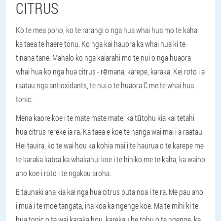
CITRUS
Ko te mea pono, ko te rarangi o nga hua whai hua mo te kaha
ka taea te haere tonu. Ko nga kai hauora ka whai hua ki te
tinana tane. Mahalo ko nga kaiarahi mo te nui o nga huaora
whai hua ko nga hua citrus - rēmana, karepe, karaka. Kei roto i a
raatau nga antioxidants, te nui o te huaora C me te whai hua
tonic.
Mena kaore koe i te mate mate mate, ka tūtohu kia kai tetahi
hua citrus rereke ia ra. Ka taea e koe te hanga wai mai i a raatau.
Hei tauira, ko te wai hou ka kohia mai i te haurua o te karepe me
te karaka katoa ka whakanui koe i te hihiko me te kaha, ka waiho
ano koe i roto i te ngakau aroha.
E taunaki ana kia kai nga hua citrus puta noa i te ra. Me pau ano
i mua i te moe tangata, ina koa ka ngenge koe. Ma te mihi ki te
hua tonic o te wai karaka hou, karekau he tohu o te ngenge, ka