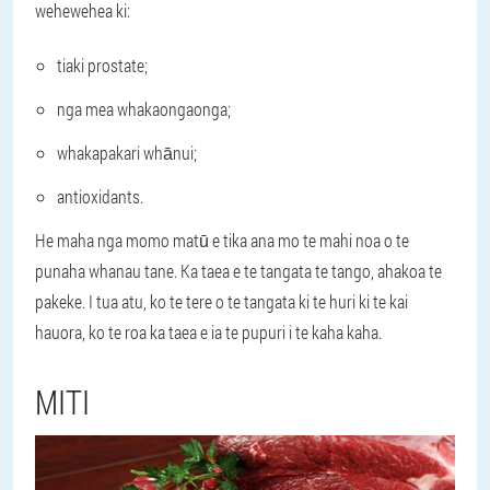
wehewehea ki:
tiaki prostate;
nga mea whakaongaonga;
whakapakari whānui;
antioxidants.
He maha nga momo matū e tika ana mo te mahi noa o te
punaha whanau tane. Ka taea e te tangata te tango, ahakoa te
pakeke. I tua atu, ko te tere o te tangata ki te huri ki te kai
hauora, ko te roa ka taea e ia te pupuri i te kaha kaha.
MITI