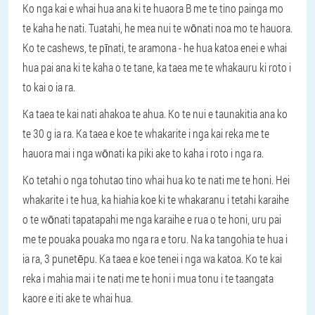
Ko nga kai e whai hua ana ki te huaora B me te tino painga mo
te kaha he nati. Tuatahi, he mea nui te wōnati noa mo te hauora.
Ko te cashews, te pīnati, te aramona - he hua katoa enei e whai
hua pai ana ki te kaha o te tane, ka taea me te whakauru ki roto i
to kai o ia ra.
Ka taea te kai nati ahakoa te ahua. Ko te nui e taunakitia ana ko
te 30 g ia ra. Ka taea e koe te whakarite i nga kai reka me te
hauora mai i nga wōnati ka piki ake to kaha i roto i nga ra.
Ko tetahi o nga tohutao tino whai hua ko te nati me te honi. Hei
whakarite i te hua, ka hiahia koe ki te whakaranu i tetahi karaihe
o te wōnati tapatapahi me nga karaihe e rua o te honi, uru pai
me te pouaka pouaka mo nga ra e toru. Na ka tangohia te hua i
ia ra, 3 punetēpu. Ka taea e koe tenei i nga wa katoa. Ko te kai
reka i mahia mai i te nati me te honi i mua tonu i te taangata
kaore e iti ake te whai hua.