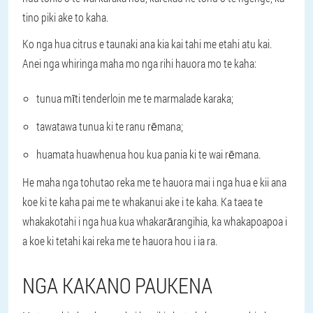
tino piki ake to kaha.
Ko nga hua citrus e taunaki ana kia kai tahi me etahi atu kai.
Anei nga whiringa maha mo nga rihi hauora mo te kaha:
tunua mīti tenderloin me te marmalade karaka;
tawatawa tunua ki te ranu rēmana;
huamata huawhenua hou kua pania ki te wai rēmana.
He maha nga tohutao reka me te hauora mai i nga hua e kii ana
koe ki te kaha pai me te whakanui ake i te kaha. Ka taea te
whakakotahi i nga hua kua whakarārangihia, ka whakapoapoa i
a koe ki tetahi kai reka me te hauora hou i ia ra.
NGA KAKANO PAUKENA