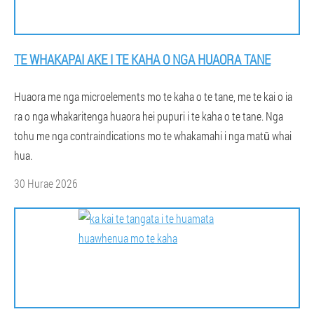
TE WHAKAPAI AKE I TE KAHA O NGA HUAORA TANE
Huaora me nga microelements mo te kaha o te tane, me te kai o ia
ra o nga whakaritenga huaora hei pupuri i te kaha o te tane. Nga
tohu me nga contraindications mo te whakamahi i nga matū whai
hua.
30 Hurae 2026