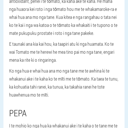
antioxidant, penei i te tōmato, ka kaha ake te kaha. He maha
nga huaora kei roto i nga tōmato hou me te whakamaroke-ra e
whai hua ana mo nga tane. Kua kitea e nga rangahau o tata nei
ko te kai i nga wa katoa o te tōmato ka whakaiti i te tupono o te
mate pukupuku prostate i roto i nga tane pakeke.
E taunaki ana kia kai hou, ka taapiri atu ki nga huamata. Ko te
wai Tomato me te herewi he mea tino pai mo nga tane, engari
mena ka rite ki o ringaringa.
Ko nga hua e whai hua ana mo nga tane me te awhina ki te
whakanui ake i te kaha ko te mīti me te tōmato. Ka taea te tunu,
ka kohuatia tahi ranei, ka tunua, ka takahia ranei he tote
huawhenua mo te mīti.
PEPA
I te mohio ko nga hua ka whakanui ake i te kaha o te tane me te