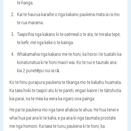
te hanga.
Kai te haurua karaihe o nga kakano paukena mata ia ra mo
te rua marama.
Taapirihia nga kakano ki te oatmeal o te ata, te miraka tepe,
te kefir, me nga keke o te kainga.
Whakamahia nga kakano me te honi, ka horoi i te tuatahi ka
konatunatua ki te honi maori wai. Ko te nui e taunaki ana
kia 2 punetēpu nui ia rā.
Ko te hinu purapura paukena te tikanga mo te kakahu huamata.
Ka taea hoki te taapiri atu ki te pareti, engari kaore i te tūtohutia
kia parai, na te mea ka wera ka ngaro ona painga.
He pai te paukena mo nga tane ahakoa te ahua. He hua tenei e
whai hua pai ana ki te kaha, e pa ana ki nga taumata prostate
me nga homoni. Ka taea te tunu paukena ki te honi, ka