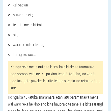
kai paowa;
hua āhua-oti;
te pata me te kirīmi;
pia;
waipiro i roto i te nui;
kai ngako rawa.
Ko nga reka me te nui o te kirīmi ka piki ake te taumata o
nga homoni wahine. Ka pa kino tenei ki te kaha, ina koa ki
nga taangata pakeke. He rite te hua o te pia, no reira me karo
koe.
Ko nga kai tukatuka, maramara, etahi atu paramanawa me te
wai waro reka he kino ano ki te hauora o te tane. He iti te rarangi
o nga kai kino, na reira ka taea e koe te whakakore i a raatau mai