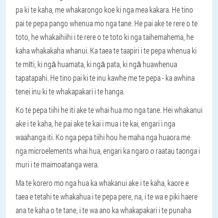
pa ki te kaha, me whakarongo koe ki nga mea kakara. He tino
pai te pepa pango whenua mo nga tane. He pai ake te rere o te
toto, he whakaihiihi i te rere o te toto ki nga taihemahema, he
kaha whakakaha whanui. Ka taea te taapiri i te pepa whenua ki
te mīti, ki ngā huamata, ki ngā pata, ki ngā huawhenua
tapatapahi. He tino pai ki te inu kawhe me te pepa - ka awhina
tenei inu ki te whakapakari i te hanga.
Ko te pepa tiihi he iti ake te whai hua mo nga tane. Hei whakanui
ake i te kaha, he pai ake te kai i mua i te kai, engari i nga
waahanga iti. Ko nga pepa tiihi hou he maha nga huaora me
nga microelements whai hua, engari ka ngaro o raatau taonga i
muri i te maimoatanga wera.
Ma te korero mo nga hua ka whakanui ake i te kaha, kaore e
taea e tetahi te whakahua i te pepa pere, na, i te wa e piki haere
ana te kaha o te tane, i te wa ano ka whakapakari i te punaha