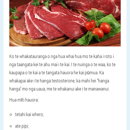
Ko te whakatauranga o nga hua whai hua mo te kaha i roto i
nga taangata kei te ahu mai i te kai. I te nuinga o te waa, ko te
kaupapa o te kai a te tangata hauora he kai pūmua. Ka
whakapai ake i te hanga testosterone, ka mahi hei "hanga
hanga" mo nga uaua, me te whakanui ake i te manawanui.
Hua mīti hauora:
tetahi kai whero;
ate pipi;