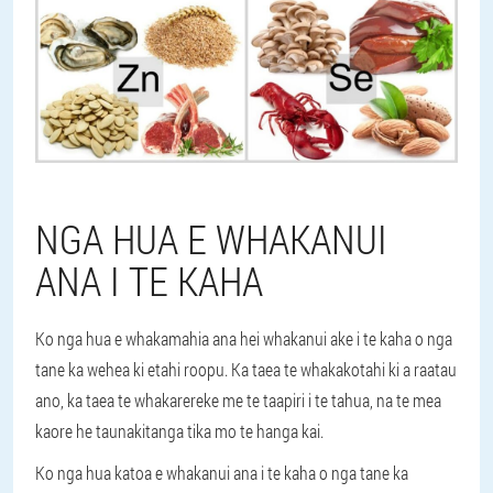
NGA HUA E WHAKANUI
ANA I TE KAHA
Ko nga hua e whakamahia ana hei whakanui ake i te kaha o nga
tane ka wehea ki etahi roopu. Ka taea te whakakotahi ki a raatau
ano, ka taea te whakarereke me te taapiri i te tahua, na te mea
kaore he taunakitanga tika mo te hanga kai.
Ko nga hua katoa e whakanui ana i te kaha o nga tane ka