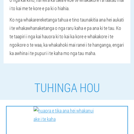
i to kai me te kore e pa ki o hiahia.
Ko nga whakarereketanga tahua e tino taunakitia ana hei aukati
i te whakawhanaketanga o nga raru kaha e pa ana ki te tau. Ko
te taapiri i nga kai hauora ki to kai ka kore e whakakore i te
ngoikore o te waa, ka whakahoki mai ranei i te hanganga, engari
ka awhina i te pupuri i te kaha mo nga tau maha.
TUHINGA HOU