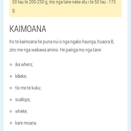
50 tau te 200-250 g, mo nga tane neke atu i te 50 tau - 175
g.
KAIMOANA
Ko te kaimoana he puna nui o nga ngako haunga, huaora B,
zinc me nga waikawa amino. He painga mo nga tane:
ika whero;
kōeke;
tio me te kuku;
scallops;
wheke;
kare moana.