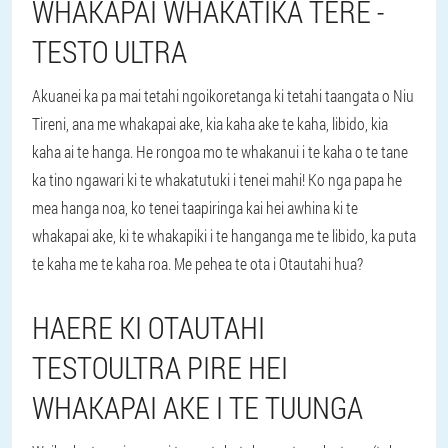
WHAKAPAI WHAKATIKA TERE -
TESTO ULTRA
Akuanei ka pa mai tetahi ngoikoretanga ki tetahi taangata o Niu
Tireni, ana me whakapai ake, kia kaha ake te kaha, libido, kia
kaha ai te hanga. He rongoa mo te whakanui i te kaha o te tane
ka tino ngawari ki te whakatutuki i tenei mahi! Ko nga papa he
mea hanga noa, ko tenei taapiringa kai hei awhina ki te
whakapai ake, ki te whakapiki i te hanganga me te libido, ka puta
te kaha me te kaha roa. Me pehea te ota i Otautahi hua?
HAERE KI OTAUTAHI
TESTOULTRA PIRE HEI
WHAKAPAI AKE I TE TUUNGA