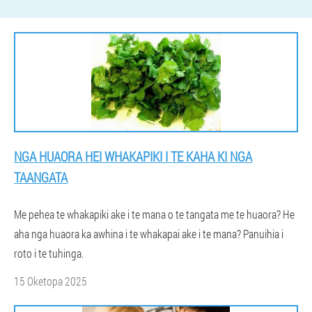
NGA HUAORA HEI WHAKAPIKI I TE KAHA KI NGA
TAANGATA
Me pehea te whakapiki ake i te mana o te tangata me te huaora? He
aha nga huaora ka awhina i te whakapai ake i te mana? Panuihia i
roto i te tuhinga.
15 Oketopa 2025