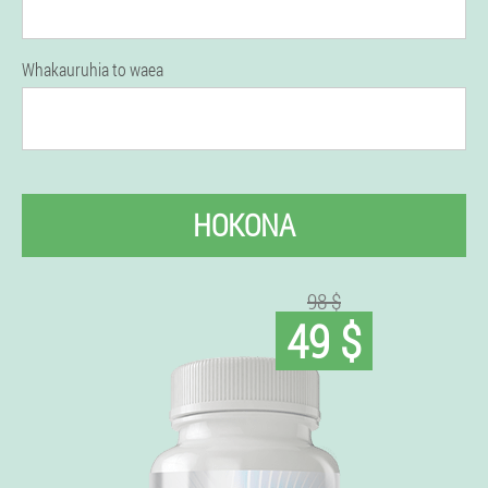
Whakauruhia to waea
HOKONA
98 $
49 $