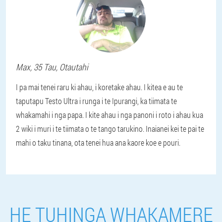
Max
, 35 Tau,
Otautahi
I pa mai tenei raru ki ahau, i koretake ahau. I kitea e au te
taputapu Testo Ultra i runga i te Ipurangi, ka tiimata te
whakamahi i nga papa. I kite ahau i nga panoni i roto i ahau kua
2 wiki i muri i te tiimata o te tango tarukino. Inaianei kei te pai te
mahi o taku tinana, ota tenei hua ana kaore koe e pouri.
HE TUHINGA WHAKAMERE