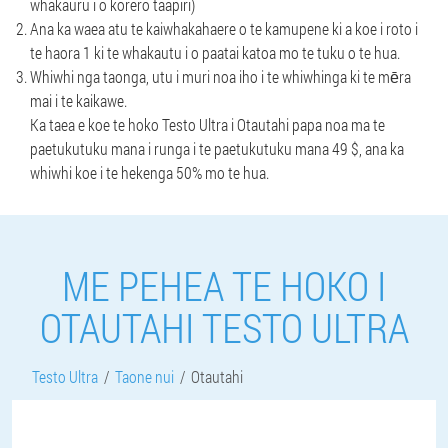
whakauru i o korero taapiri)
Ana ka waea atu te kaiwhakahaere o te kamupene ki a koe i roto i
te haora 1 ki te whakautu i o paatai katoa mo te tuku o te hua.
Whiwhi nga taonga, utu i muri noa iho i te whiwhinga ki te mēra
mai i te kaikawe.
Ka taea e koe te hoko Testo Ultra i Otautahi papa noa ma te
paetukutuku mana i runga i te paetukutuku mana 49 $, ana ka
whiwhi koe i te hekenga 50% mo te hua.
ME PEHEA TE HOKO I
OTAUTAHI TESTO ULTRA
Testo Ultra
Taone nui
Otautahi