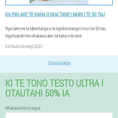
KA PIKI AKE TE KAHA O NGA TANE I MURI I TE 50 TAU
Nga take me te tātaritanga o te ngoikoretanga i muri i te 50 tau.
Nga huarahi hei whakanui ake i te kaha o te tane.
24 Poutu-te-rangi 2022
Tuhinga katoa
KI TE TONO TESTO ULTRA I
OTAUTAHI 50% IA
Whakauruhia to ingoa