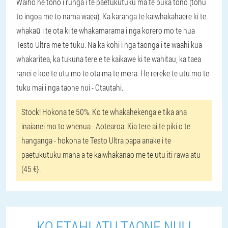
Waiho he tono i runga i te paetukutuku ma te puka tono (tohu
to ingoa me to nama waea). Ka karanga te kaiwhakahaere ki te
whakaū i te ota ki te whakamarama i nga korero mo te hua
Testo Ultra me te tuku. Na ka kohi i nga taonga i te waahi kua
whakaritea, ka tukuna tere e te kaikawe ki te wahitau, ka taea
ranei e koe te utu mo te ota ma te mēra. He rereke te utu mo te
tuku mai i nga taone nui - Otautahi.
Stock! Hokona te 50%. Ko te whakahekenga e tika ana
inaianei mo to whenua - Aotearoa. Kia tere ai te piki o te
hanganga - hokona te Testo Ultra papa anake i te
paetukutuku mana a te kaiwhakanao me te utu iti rawa atu
(45 €}.
KO ETAHI ATU TAONE NUI I