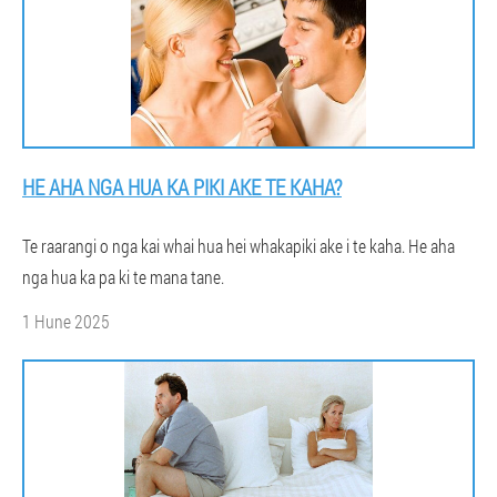
HE AHA NGA HUA KA PIKI AKE TE KAHA?
Te raarangi o nga kai whai hua hei whakapiki ake i te kaha. He aha
nga hua ka pa ki te mana tane.
1 Hune 2025