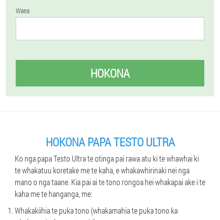
Waea
HOKONA
HOKONA PAPA TESTO ULTRA
Ko nga papa Testo Ultra te otinga pai rawa atu ki te whawhai ki
te whakatuu koretake me te kaha, e whakawhirinaki nei nga
mano o nga taane. Kia pai ai te tono rongoa hei whakapai ake i te
kaha me te hanganga, me:
Whakakiihia te puka tono (whakamahia te puka tono ka