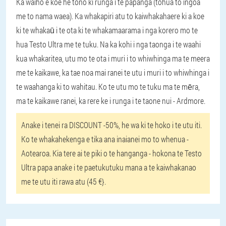
Ka waiho e koe he tono ki runga i te papanga (tohua to ingoa
me to nama waea). Ka whakapiri atu to kaiwhakahaere ki a koe
ki te whakaū i te ota ki te whakamaarama i nga korero mo te
hua Testo Ultra me te tuku. Na ka kohi i nga taonga i te waahi
kua whakaritea, utu mo te ota i muri i to whiwhinga ma te meera
me te kaikawe, ka tae noa mai ranei te utu i muri i to whiwhinga i
te waahanga ki to wahitau. Ko te utu mo te tuku ma te mēra,
ma te kaikawe ranei, ka rere ke i runga i te taone nui - Ardmore.
Anake i tenei ra DISCOUNT -50%, he wa ki te hoko i te utu iti.
Ko te whakahekenga e tika ana inaianei mo to whenua -
Aotearoa. Kia tere ai te piki o te hanganga - hokona te Testo
Ultra papa anake i te paetukutuku mana a te kaiwhakanao
me te utu iti rawa atu (45 €}.