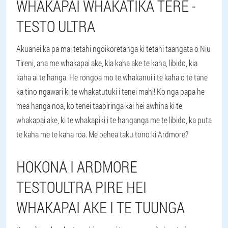
WHAKAPAI WHAKATIKA TERE -
TESTO ULTRA
Akuanei ka pa mai tetahi ngoikoretanga ki tetahi taangata o Niu
Tireni, ana me whakapai ake, kia kaha ake te kaha, libido, kia
kaha ai te hanga. He rongoa mo te whakanui i te kaha o te tane
ka tino ngawari ki te whakatutuki i tenei mahi! Ko nga papa he
mea hanga noa, ko tenei taapiringa kai hei awhina ki te
whakapai ake, ki te whakapiki i te hanganga me te libido, ka puta
te kaha me te kaha roa. Me pehea taku tono ki Ardmore?
HOKONA I ARDMORE
TESTOULTRA PIRE HEI
WHAKAPAI AKE I TE TUUNGA