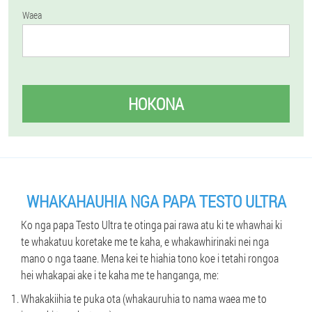
Waea
HOKONA
WHAKAHAUHIA NGA PAPA TESTO ULTRA
Ko nga papa Testo Ultra te otinga pai rawa atu ki te whawhai ki
te whakatuu koretake me te kaha, e whakawhirinaki nei nga
mano o nga taane. Mena kei te hiahia tono koe i tetahi rongoa
hei whakapai ake i te kaha me te hanganga, me:
Whakakiihia te puka ota (whakauruhia to nama waea me to