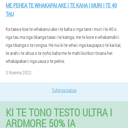
ME PEHEA TE WHAKAPAI AKE I TE KAHA I MURI I TE 40
TAU
Ka taea e koe te whakanui ake i te kaha o nga tane i muri i te 40 o
nga tau ma nga tikanga taiao i te kainga, me te kore e whakamahi i
nga tikanga o te rongoa. He nui ki te whai i nga kaupapa o te kai kai,
te arahi i te ahua o te noho kaha me te mahi korikori tinana hei
whakapakari i nga uaua o te pelvis.
3 Noema 2022
Tuhinga katoa
KI TE TONO TESTO ULTRA I
ARDMORE 50% IA