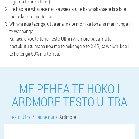
ingoa ki te puka tono).
I te haora e whai ake nei, ka waea atu te kaiwhakahaere ki a koe
mo te korero mo te hua.
Whiwhi nga taonga, utua ana ma te moni ka tohaina mai i runga i
te waahanga.
Ka taea e koe te tono Testo Ultra i Ardmore papa ma te
paetukutuku mana noa me te hekenga o te $ 45, ka whiwhi koe i
te hekenga 50% mo te hua.
ME PEHEA TE HOKO I
ARDMORE TESTO ULTRA
Testo Ultra
Taone nui
Ardmore