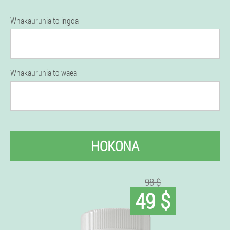
Whakauruhia to ingoa
Whakauruhia to waea
HOKONA
98 $
49 $