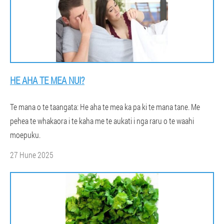
HE AHA TE MEA NUI?
Te mana o te taangata: He aha te mea ka pa ki te mana tane. Me
pehea te whakaora i te kaha me te aukati i nga raru o te waahi
moepuku.
27 Hune 2025