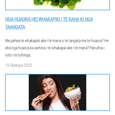
NGA HUAORA HEI WHAKAPIKI I TE KAHA KI NGA
TAANGATA
Me pehea te whakapiki ake i te mana o te tangata me te huaora? He
aha nga huaora ka awhina i te whakapai ake i te mana? Panuihia i
roto i te tuhinga.
15 Oketopa 2025